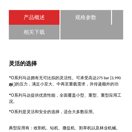
产品概述
规格参数
相关下载
灵活的选择
·
O
系列马达拥有无可比拟的灵活性。可承受高达
275 bar [3,990
的压力，满足小至大、中再至重载需求，并传递额外的功
psi ]
率。
·
O
系列马达提供优质性能，全面覆盖小型、重型、重型应用工
况。
·
O
系列是灵活和安全的选择，适合大多数应用。
典型应用有：收割机、钻机、撒盐机、割草机以及林业机械。