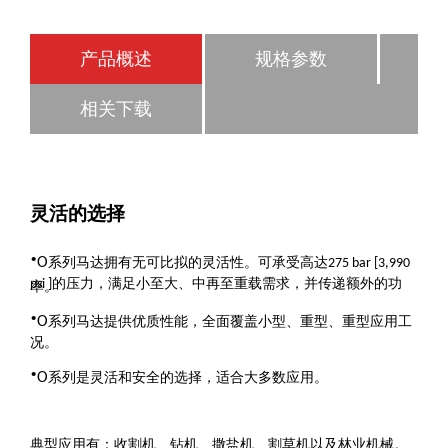
产品概述
规格参数
相关下载
灵活的选择
·
O
系列马达拥有无可比拟的灵活性。可承受高达
275 bar [3,990
的压力，满足小至大、中再至重载需求，并传递额外的功
psi ]
率。
·
O
系列马达提供优质性能，全面覆盖小型、重型、重型应用工
况。
·
O
系列是灵活和安全的选择，适合大多数应用。
典型应用有：收割机、钻机、撒盐机、割草机以及林业机械。