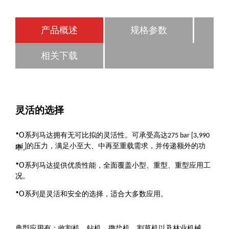
产品概述
规格参数
相关下载
灵活的选择
·
O
系列马达拥有无可比拟的灵活性。可承受高达
275 bar [3,990
的压力，满足小至大、中再至重载需求，并传递额外的功
psi ]
率。
·
O
系列马达提供优质性能，全面覆盖小型、重型、重型应用工
况。
·
O
系列是灵活和安全的选择，适合大多数应用。
典型应用有：收割机、钻机、撒盐机、割草机以及林业机械。